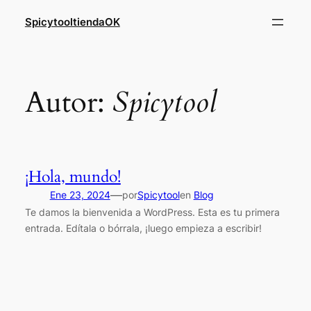
Saltar
SpicytooltiendaOK
al
contenido
Autor:
Spicytool
¡Hola, mundo!
—
Ene 23, 2024
por
Spicytool
en
Blog
Te damos la bienvenida a WordPress. Esta es tu primera
entrada. Edítala o bórrala, ¡luego empieza a escribir!